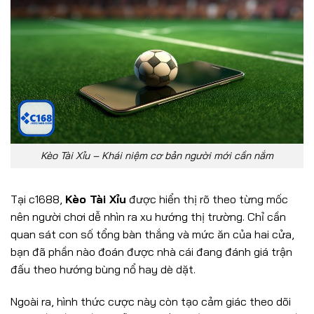
Kèo Tài Xỉu – Khái niệm cơ bản người mới cần nắm
Tại c1688,
Kèo Tài Xỉu
được hiển thị rõ theo từng mốc
nên người chơi dễ nhìn ra xu hướng thị trường. Chỉ cần
quan sát con số tổng bàn thắng và mức ăn của hai cửa,
bạn đã phần nào đoán được nhà cái đang đánh giá trận
đấu theo hướng bùng nổ hay dè dặt.
Ngoài ra, hình thức cược này còn tạo cảm giác theo dõi