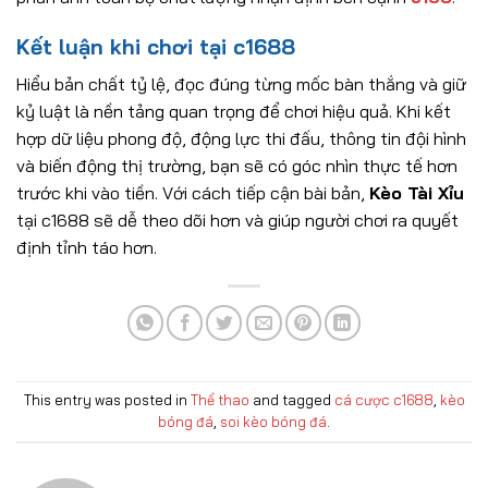
Kết luận khi chơi tại c1688
Hiểu bản chất tỷ lệ, đọc đúng từng mốc bàn thắng và giữ
kỷ luật là nền tảng quan trọng để chơi hiệu quả. Khi kết
hợp dữ liệu phong độ, động lực thi đấu, thông tin đội hình
và biến động thị trường, bạn sẽ có góc nhìn thực tế hơn
trước khi vào tiền. Với cách tiếp cận bài bản,
Kèo Tài Xỉu
tại c1688 sẽ dễ theo dõi hơn và giúp người chơi ra quyết
định tỉnh táo hơn.
This entry was posted in
Thể thao
and tagged
cá cược c1688
,
kèo
bóng đá
,
soi kèo bóng đá
.