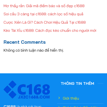
Mơ thấy rắn: Giải mã điềm báo và số đẹp c1688
Soi cầu 3 càng tại c1688: cách lọc số hiệu quả
Cược Xiên Là Gì? Cách Chơi Hiệu Quả Tại c1688
Kèo Tài Xỉu c1688: Cách đọc kèo chuẩn cho người mới
Recent Comments
Không có bình luận nào để hiển thị.
THÔNG TIN THÊM
Giới thiệu
C1688
là nhà cái trực