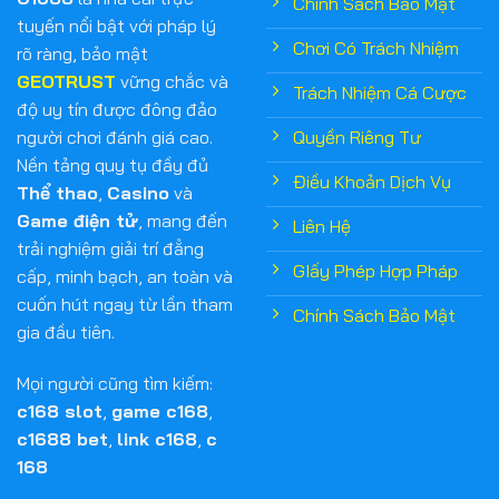
Chính Sách Bảo Mật
tuyến nổi bật với pháp lý
Chơi Có Trách Nhiệm
rõ ràng, bảo mật
GEOTRUST
vững chắc và
Trách Nhiệm Cá Cược
độ uy tín được đông đảo
Quyền Riêng Tư
người chơi đánh giá cao.
Nền tảng quy tụ đầy đủ
Điều Khoản Dịch Vụ
Thể thao
,
Casino
và
Game điện tử
, mang đến
Liên Hệ
trải nghiệm giải trí đẳng
GIấy Phép Hợp Pháp
cấp, minh bạch, an toàn và
cuốn hút ngay từ lần tham
Chính Sách Bảo Mật
gia đầu tiên.
Mọi người cũng tìm kiếm:
c168 slot
,
game c168
,
c1688 bet
,
link c168
,
c
168