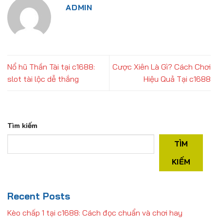
ADMIN
Nổ hũ Thần Tài tại c1688:
Cược Xiên Là Gì? Cách Chơi
slot tài lộc dễ thắng
Hiệu Quả Tại c1688
Tìm kiếm
TÌM
KIẾM
Recent Posts
Kèo chấp 1 tại c1688: Cách đọc chuẩn và chơi hay