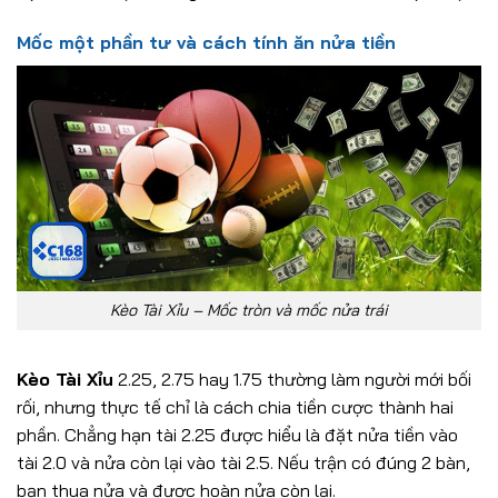
Mốc một phần tư và cách tính ăn nửa tiền
Kèo Tài Xỉu – Mốc tròn và mốc nửa trái
Kèo Tài Xỉu
2.25, 2.75 hay 1.75 thường làm người mới bối
rối, nhưng thực tế chỉ là cách chia tiền cược thành hai
phần. Chẳng hạn tài 2.25 được hiểu là đặt nửa tiền vào
tài 2.0 và nửa còn lại vào tài 2.5. Nếu trận có đúng 2 bàn,
bạn thua nửa và được hoàn nửa còn lại.