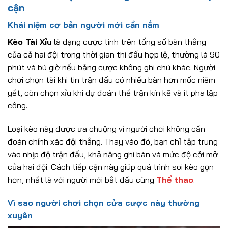
cận
Khái niệm cơ bản người mới cần nắm
Kèo Tài Xỉu
là dạng cược tính trên tổng số bàn thắng
của cả hai đội trong thời gian thi đấu hợp lệ, thường là 90
phút và bù giờ nếu bảng cược không ghi chú khác. Người
chơi chọn tài khi tin trận đấu có nhiều bàn hơn mốc niêm
yết, còn chọn xỉu khi dự đoán thế trận kín kẽ và ít pha lập
công.
Loại kèo này được ưa chuộng vì người chơi không cần
đoán chính xác đội thắng. Thay vào đó, bạn chỉ tập trung
vào nhịp độ trận đấu, khả năng ghi bàn và mức độ cởi mở
của hai đội. Cách tiếp cận này giúp quá trình soi kèo gọn
hơn, nhất là với người mới bắt đầu cùng
Thể thao
.
Vì sao người chơi chọn cửa cược này thường
xuyên