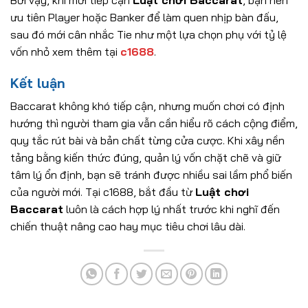
Bởi vậy, khi mới tiếp cận
Luật chơi Baccarat
, bạn nên
ưu tiên Player hoặc Banker để làm quen nhịp bàn đấu,
sau đó mới cân nhắc Tie như một lựa chọn phụ với tỷ lệ
vốn nhỏ xem thêm tại
c1688
.
Kết luận
Baccarat không khó tiếp cận, nhưng muốn chơi có định
hướng thì người tham gia vẫn cần hiểu rõ cách cộng điểm,
quy tắc rút bài và bản chất từng cửa cược. Khi xây nền
tảng bằng kiến thức đúng, quản lý vốn chặt chẽ và giữ
tâm lý ổn định, bạn sẽ tránh được nhiều sai lầm phổ biến
của người mới. Tại c1688, bắt đầu từ
Luật chơi
Baccarat
luôn là cách hợp lý nhất trước khi nghĩ đến
chiến thuật nâng cao hay mục tiêu chơi lâu dài.