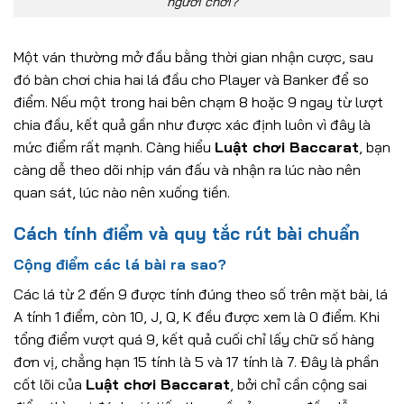
người chơi?
Một ván thường mở đầu bằng thời gian nhận cược, sau
đó bàn chơi chia hai lá đầu cho Player và Banker để so
điểm. Nếu một trong hai bên chạm 8 hoặc 9 ngay từ lượt
chia đầu, kết quả gần như được xác định luôn vì đây là
mức điểm rất mạnh. Càng hiểu
Luật chơi Baccarat
, bạn
càng dễ theo dõi nhịp ván đấu và nhận ra lúc nào nên
quan sát, lúc nào nên xuống tiền.
Cách tính điểm và quy tắc rút bài chuẩn
Cộng điểm các lá bài ra sao?
Các lá từ 2 đến 9 được tính đúng theo số trên mặt bài, lá
A tính 1 điểm, còn 10, J, Q, K đều được xem là 0 điểm. Khi
tổng điểm vượt quá 9, kết quả cuối chỉ lấy chữ số hàng
đơn vị, chẳng hạn 15 tính là 5 và 17 tính là 7. Đây là phần
cốt lõi của
Luật chơi Baccarat
, bởi chỉ cần cộng sai