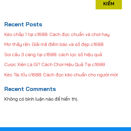
KIẾM
Recent Posts
Kèo chấp 1 tại c1688: Cách đọc chuẩn và chơi hay
Mơ thấy rắn: Giải mã điềm báo và số đẹp c1688
Soi cầu 3 càng tại c1688: cách lọc số hiệu quả
Cược Xiên Là Gì? Cách Chơi Hiệu Quả Tại c1688
Kèo Tài Xỉu c1688: Cách đọc kèo chuẩn cho người mới
Recent Comments
Không có bình luận nào để hiển thị.