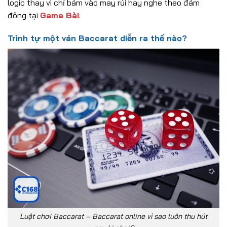
logic thay vì chỉ bám vào may rủi hay nghe theo đám
đông tại
Game Bài
.
Trình tự một ván Baccarat diễn ra thế nào?
Luật chơi Baccarat – Baccarat online vì sao luôn thu hút