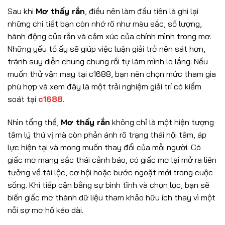
Sau khi
Mơ thấy rắn
, điều nên làm đầu tiên là ghi lại
những chi tiết bạn còn nhớ rõ như màu sắc, số lượng,
hành động của rắn và cảm xúc của chính mình trong mơ.
Những yếu tố ấy sẽ giúp việc luận giải trở nên sát hơn,
tránh suy diễn chung chung rồi tự làm mình lo lắng. Nếu
muốn thử vận may tại c1688, bạn nên chọn mức tham gia
phù hợp và xem đây là một trải nghiệm giải trí có kiểm
soát tại
c1688
.
Nhìn tổng thể,
Mơ thấy rắn
không chỉ là một hiện tượng
tâm lý thú vị mà còn phản ánh rõ trạng thái nội tâm, áp
lực hiện tại và mong muốn thay đổi của mỗi người. Có
giấc mơ mang sắc thái cảnh báo, có giấc mơ lại mở ra liên
tưởng về tài lộc, cơ hội hoặc bước ngoặt mới trong cuộc
sống. Khi tiếp cận bằng sự bình tĩnh và chọn lọc, bạn sẽ
biến giấc mơ thành dữ liệu tham khảo hữu ích thay vì một
nỗi sợ mơ hồ kéo dài.