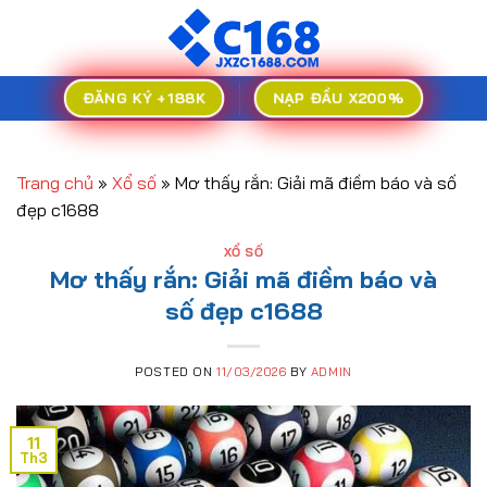
Skip
to
content
NẠP ĐẦU X200%
ĐĂNG KÝ +188K
Trang chủ
»
Xổ số
»
Mơ thấy rắn: Giải mã điềm báo và số
đẹp c1688
XỔ SỐ
Mơ thấy rắn: Giải mã điềm báo và
số đẹp c1688
POSTED ON
11/03/2026
BY
ADMIN
11
Th3