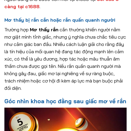
càng tại c1688
.
Mơ thấy bị rắn cắn hoặc rắn quấn quanh người
Trường hợp
Mơ thấy rắn
cắn thường khiến người nằm
mơ giật mình tỉnh giấc, nhưng ý nghĩa chưa chắc tiêu cực
như cảm giác ban đầu. Nhiều cách luận giải cho rằng đây
là tín hiệu của mối quan hệ đang tác động mạnh lên cảm
xúc, có thể là yêu đương, hợp tác hoặc mâu thuẫn âm
thầm chưa được gọi tên. Nếu rắn quấn quanh người mà
không gây đau, giấc mơ lại nghiêng về sự ràng buộc,
trách nhiệm hoặc cơ hội đi kèm áp lực mà bạn buộc phải
đối diện.
Góc nhìn khoa học đằng sau giấc mơ về rắn