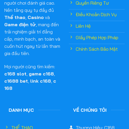
Quyền Riêng Tư
người chơi đánh giá cao.
Nền tảng quy tụ đầy đủ
Điều Khoản Dịch Vụ
Thể thao
,
Casino
và
Game điện tử
, mang đến
Liên Hệ
trải nghiệm giải trí đẳng
GIấy Phép Hợp Pháp
cấp, minh bạch, an toàn và
cuốn hút ngay từ lần tham
Chính Sách Bảo Mật
gia đầu tiên.
Mọi người cũng tìm kiếm:
c168 slot
,
game c168
,
c1688 bet
,
link c168
,
c
168
DANH MỤC
VỀ CHÚNG TÔI
THỂ THAO
Thương Hiệu: C168