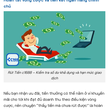
chủ
Rút Tiền c1688 – Kiểm tra số dư khả dụng và hạn mức giao
dịch
Nếu bạn nhận ưu đãi, tiền thưởng có thể nằm ở ví khuyến
mãi cho tới khi đạt đủ doanh thu theo điều kiện vòng
cược, nên chuyện “thấy tiền mà chưa rút được” là hoàn