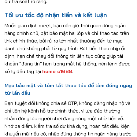
cứ tra soát rõ ràng.
Tối ưu tốc độ nhận tiền và kết luận
Muốn giao dịch mượt, bạn nên giữ thói quen dùng ngân
hàng chính chủ, bật bảo mật hai lớp và chỉ thao tác trên
link chính thức, bởi rủi ro lớn nhất thường đến từ mạo
danh chứ không phải từ quy trình. Rút tiền theo nhịp ổn
định, hạn chế thay đổi thông tin liên tục cũng giúp tài
khoản “đáng tin” hơn trong mắt hệ thống, nên lệnh được
xử lý đều tay tại
home c1688
.
Mẹo bảo mật và tóm tắt thao tác để làm đúng ngay
từ lần đầu
Bạn tuyệt đối không chia sẻ OTP, không đăng nhập hộ và
chỉ liên hệ kênh hỗ trợ chính thức, vì lừa đảo thường
nhắm đúng lúc người chơi đang nóng ruột chờ tiền về.
Nhớ ba điểm: kiểm tra số dư khả dụng, hoàn tất điều kiện
khuyến mãi nếu có, nhập đúng thông tin ngân hàng trước