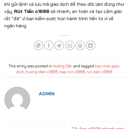
khi gửi lệnh và lưu mã giao dịch để theo dõi; làm đúng như
vậy,
Rút Tiền c1688
sẽ nhanh, an toàn và tạo cảm giác
rất “đã” vì bạn kiểm soát trọn hành trình tiền từ ví về
ngân hàng.
This entry was posted in
Hướng Dẫn
and tagged
bao-mat-giao-
dich
,
huong-dan-c1688
,
nap-rut-c1688
,
rut-tien-c1688
.
ADMIN
Tải App c1688 nhanh gọn: