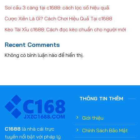
Soi cầu 3 càng tại c1688: cách lọc số hiệu quả
Cược Xiên Là Gì? Cách Chơi Hiệu Quả Tại c1688
Kèo Tài Xỉu c1688: Cách đọc kèo chuẩn cho người mới
Recent Comments
Không có bình luận nào để hiển thị.
THÔNG TIN THÊM
Giới thiệu
C1688
là nhà cái trực
Chính Sách Bảo Mật
tuyến nổi bật với pháp lý