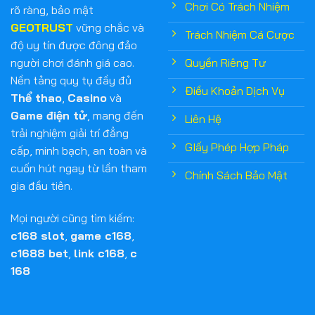
Chơi Có Trách Nhiệm
rõ ràng, bảo mật
GEOTRUST
vững chắc và
Trách Nhiệm Cá Cược
độ uy tín được đông đảo
Quyền Riêng Tư
người chơi đánh giá cao.
Nền tảng quy tụ đầy đủ
Điều Khoản Dịch Vụ
Thể thao
,
Casino
và
Game điện tử
, mang đến
Liên Hệ
trải nghiệm giải trí đẳng
GIấy Phép Hợp Pháp
cấp, minh bạch, an toàn và
cuốn hút ngay từ lần tham
Chính Sách Bảo Mật
gia đầu tiên.
Mọi người cũng tìm kiếm:
c168 slot
,
game c168
,
c1688 bet
,
link c168
,
c
168