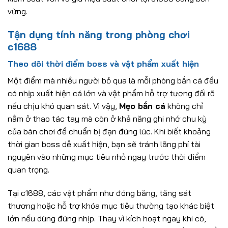
vững.
Tận dụng tính năng trong phòng chơi
c1688
Theo dõi thời điểm boss và vật phẩm xuất hiện
Một điểm mà nhiều người bỏ qua là mỗi phòng bắn cá đều
có nhịp xuất hiện cá lớn và vật phẩm hỗ trợ tương đối rõ
nếu chịu khó quan sát. Vì vậy,
Mẹo bắn cá
không chỉ
nằm ở thao tác tay mà còn ở khả năng ghi nhớ chu kỳ
của bàn chơi để chuẩn bị đạn đúng lúc. Khi biết khoảng
thời gian boss dễ xuất hiện, bạn sẽ tránh lãng phí tài
nguyên vào những mục tiêu nhỏ ngay trước thời điểm
quan trọng.
Tại c1688, các vật phẩm như đóng băng, tăng sát
thương hoặc hỗ trợ khóa mục tiêu thường tạo khác biệt
lớn nếu dùng đúng nhịp. Thay vì kích hoạt ngay khi có,