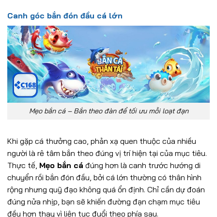
Canh góc bắn đón đầu cá lớn
Mẹo bắn cá – Bắn theo đàn để tối ưu mỗi loạt đạn
Khi gặp cá thưởng cao, phản xạ quen thuộc của nhiều
người là rê tâm bắn theo đúng vị trí hiện tại của mục tiêu.
Thực tế,
Mẹo bắn cá
đúng hơn là canh trước hướng di
chuyển rồi bắn đón đầu, bởi cá lớn thường có thân hình
rộng nhưng quỹ đạo không quá ổn định. Chỉ cần dự đoán
đúng nửa nhịp, bạn sẽ khiến đường đạn chạm mục tiêu
đều hơn thay vì liên tục đuổi theo phía sau.