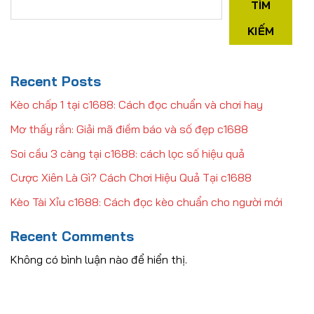
TÌM
KIẾM
Recent Posts
Kèo chấp 1 tại c1688: Cách đọc chuẩn và chơi hay
Mơ thấy rắn: Giải mã điềm báo và số đẹp c1688
Soi cầu 3 càng tại c1688: cách lọc số hiệu quả
Cược Xiên Là Gì? Cách Chơi Hiệu Quả Tại c1688
Kèo Tài Xỉu c1688: Cách đọc kèo chuẩn cho người mới
Recent Comments
Không có bình luận nào để hiển thị.