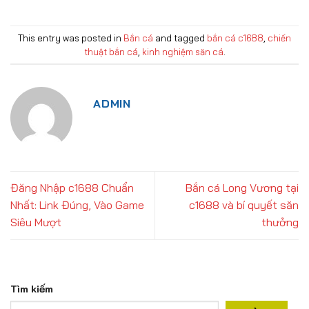
This entry was posted in
Bắn cá
and tagged
bắn cá c1688
,
chiến
thuật bắn cá
,
kinh nghiệm săn cá
.
ADMIN
Đăng Nhập c1688 Chuẩn
Bắn cá Long Vương tại
Nhất: Link Đúng, Vào Game
c1688 và bí quyết săn
Siêu Mượt
thưởng
Tìm kiếm