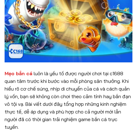
Mẹo bắn cá
luôn là yếu tố được người chơi tại c1688
quan tâm trước khi bước vào mỗi phòng săn thưởng. Khi
hiểu rõ cơ chế súng, nhịp di chuyển của cá và cách quản
lý vốn, bạn sẽ không còn chơi theo cảm tính hay bắn đạn
vô tội vạ. Bài viết dưới đây tổng hợp những kinh nghiệm
thực tế, dễ áp dụng và phù hợp cho cả người mới lẫn
người đã có thời gian trải nghiệm game bắn cá trực
tuyến.